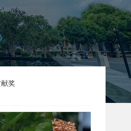
招贤纳士
人才发展
贡献奖