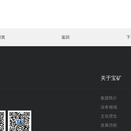
献奖
返回
下
关于宝矿
集团简介
业务领域
文化理念
发展历程