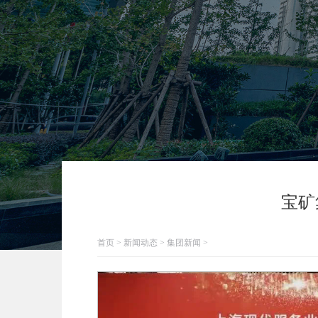
集团简介
业务领域
文化理念
发展历程
宝矿
首页
>
新闻动态
>
集团新闻
>