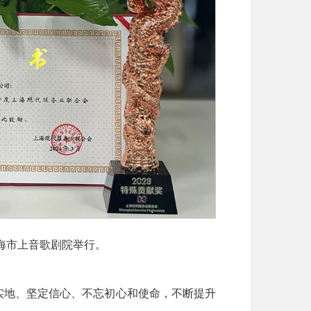
海市上音歌剧院举行。
踏实地、坚定信心、不忘初心和使命，不断提升