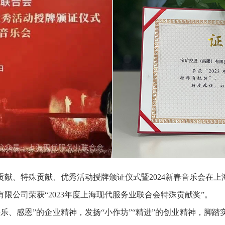
献、特殊贡献、优秀活动授牌颁证仪式暨2024新春音乐会在上
限公司荣获“2023年度上海现代服务业联合会特殊贡献奖”。
乐、感恩”的企业精神，发扬“小作坊”“精进”的创业精神，脚