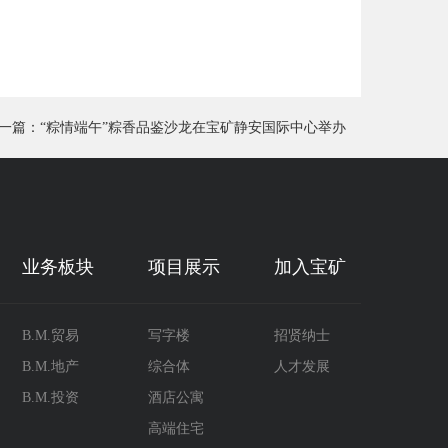
一篇：
“粽情端午”粽香品鉴沙龙在宝矿静安国际中心举办
业务板块
项目展示
加入宝矿
B.M.贸易
写字楼
招贤纳士
B.M.地产
综合体
人才发展
B.M.投资
酒店公寓
高端住宅