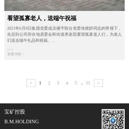
看望孤寡老人，送端午祝福
2021年6月8日集团党委成员楼宇联合党委张婧妤同志的带领下，
先后到公司所在地居委会和街道养老院看望孤寡老人们，为老人
们送去端午礼品和祝福。...
——
查看详情 >
<
1
2
3
4
5
..
15
>
宝矿控股
B.M.HOLDING