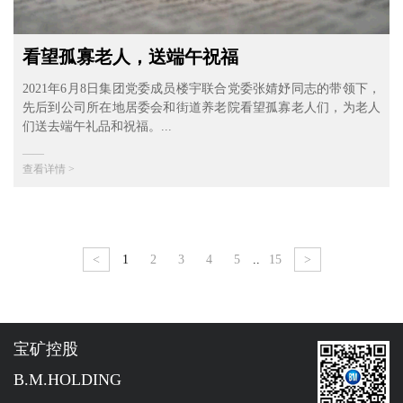
看望孤寡老人，送端午祝福
2021年6月8日集团党委成员楼宇联合党委张婧妤同志的带领下，
先后到公司所在地居委会和街道养老院看望孤寡老人们，为老人
们送去端午礼品和祝福。...
——
查看详情 >
<
1
2
3
4
5
..
15
>
宝矿控股
B.M.HOLDING