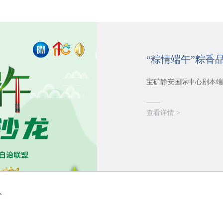
“粽情端午”粽香
宝矿静安国际中心剧本端
——
查看详情 >
人